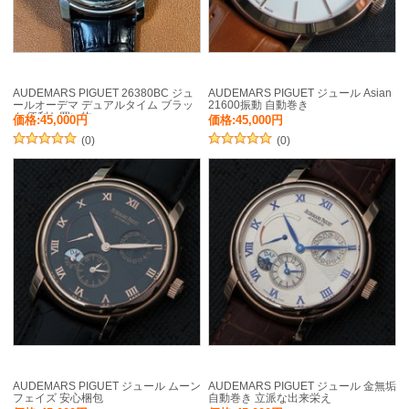
AUDEMARS PIGUET 26380BC ジュ
AUDEMARS PIGUET ジュール Asian
ールオーデマ デュアルタイム ブラッ
21600振動 自動巻き
ク 便利な買い物
価格:45,000円
価格:45,000円
(0)
(0)
AUDEMARS PIGUET ジュール ムーン
AUDEMARS PIGUET ジュール 金無垢
フェイズ 安心梱包
自動巻き 立派な出来栄え