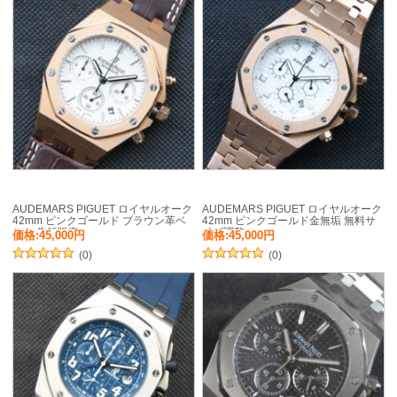
AUDEMARS PIGUET ロイヤルオーク
AUDEMARS PIGUET ロイヤルオーク
42mm ピンクゴールド ブラウン革ベ
42mm ピンクゴールド金無垢 無料サ
ルト 先行販売
イズ調整
価格:45,000円
価格:45,000円
(0)
(0)