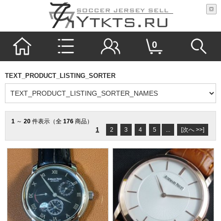
0
TEXT_PRODUCT_LISTING_SORTER
1
～
20
件表示（全
176
商品）
1
2
3
4
5
...
[次へ >>]