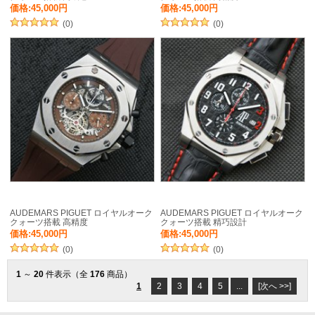
価格:45,000円
価格:45,000円
(0)
(0)
AUDEMARS PIGUET ロイヤルオーク
AUDEMARS PIGUET ロイヤルオーク
クォーツ搭載 高精度
クォーツ搭載 精巧設計
価格:45,000円
価格:45,000円
(0)
(0)
1
～
20
件表示（全
176
商品）
1
2
3
4
5
...
[次へ >>]