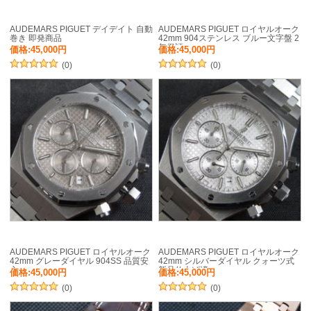
AUDEMARS PIGUET デイデイト 自動
AUDEMARS PIGUET ロイヤルオーク
巻き 即発商品
42mm 904ステンレス ブルー文字盤 2
年保証
価格:45,000円
価格:45,000円
(0)
(0)
AUDEMARS PIGUET ロイヤルオーク
AUDEMARS PIGUET ロイヤルオーク
42mm グレーダイヤル 904SS 品質安
42mm シルバーダイヤル クォーツ式
心
新品仕上げ済
価格:45,000円
価格:45,000円
(0)
(0)