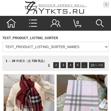
0
TEXT_PRODUCT_LISTING_SORTER
1
～
20
件表示（全
728
商品）
1
2
3
4
5
...
[次へ >>]