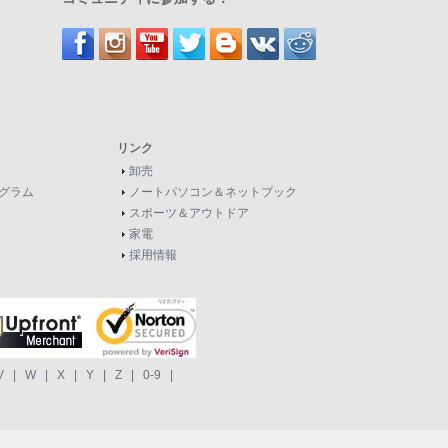
リンク
卸売
グラム
ノートパソコン＆ネットブック
スポーツ＆アウトドア
家電
採用情報
V
|
W
|
X
|
Y
|
Z
|
0-9
|