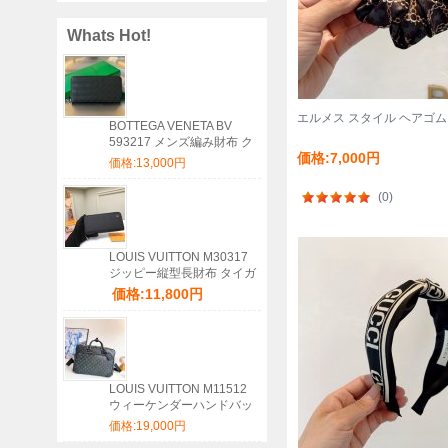
Whats Hot!
エルメス スタイル ヘアゴム
BOTTEGA VENETA BV
593217 メンズ編み財布 ク
価格:7,000円
ラシック編み牛皮 19x10cm
価格:13,000円
サイズ:19x10cm
(0)
LOUIS VUITTON M30317
ジッピー縦型長財布 タイガ
ブラック サイズ:20x10cm
価格:11,800円
LOUIS VUITTON M11512
ウィーケンダーハンドバッ
グ サイズ:46x31x18cm
価格:19,000円