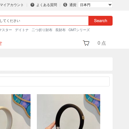
マイアカウント
よくある質問
通貨:
マスター
デイトナ
二つ折り財布
長財布
GMTシリーズ
せ
0 点