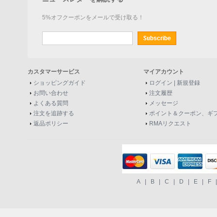
5%オフクーポンをメールで受け取る！
カスタマーサービス
マイアカウント
ショッピングガイド
ログイン
|
新規登録
お問い合わせ
注文履歴
よくある質問
メッセージ
注文を追跡する
ポイント＆クーポン、ギ
返品ポリシー
RMAリクエスト
A
|
B
|
C
|
D
|
E
|
F