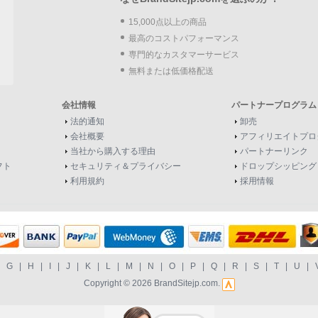
15,000点以上の商品
最高のコストパフォーマンス
専門的なカスタマーサービス
無料または低価格配送
会社情報
パートナープログラム
法的通知
卸売
会社概要
アフィリエイトプロ
当社から購入する理由
パートナーリンク
フト
セキュリティ＆プライバシー
ドロップシッピング
利用規約
採用情報
|
G
|
H
|
I
|
J
|
K
|
L
|
M
|
N
|
O
|
P
|
Q
|
R
|
S
|
T
|
U
|
Copyright © 2026
BrandSitejp.com
.