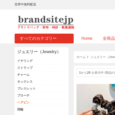
世界中無料配送
すべてのカテゴリー
Home
全商品
ジュエリー（Jewelry）
ホーム
/
ジュエリー（Jewe
イヤリング
ストラップ
1
から
20
を表示中 (商品の
チャーム
ネックレス
ブレスレット
ブローチ
ヘアピン
指輪