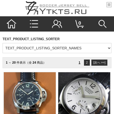
0
TEXT_PRODUCT_LISTING_SORTER
1
～
20
件表示（全
24
商品）
1
2
[次へ >>]