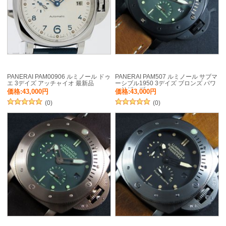
PANERAI PAM00906 ルミノール ドゥ
PANERAI PAM507 ルミノール サブマ
エ 3デイズ アッチャイオ 最新品
ーシブル1950 3デイズ ブロンズ パワ
ーリザーブ
価格:43,000円
価格:43,000円
(0)
(0)