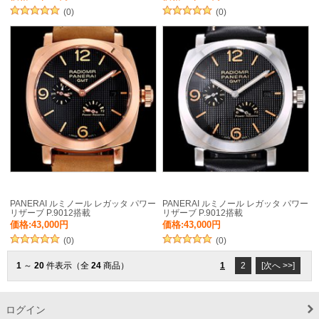
(0)
(0)
PANERAI ルミノール レガッタ パワー
PANERAI ルミノール レガッタ パワー
リザーブ P.9012搭載
リザーブ P.9012搭載
価格:43,000円
価格:43,000円
(0)
(0)
1
～
20
件表示（全
24
商品）
1
2
[次へ >>]
ログイン