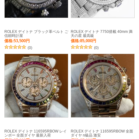
ROLEX デイトナ ブラック革ベルト ご
ROLEX デイトナ 7750搭載 40mm 満
信頼時計屋
天の星 最高級
価格:53,500円
価格:85,000円
(0)
(0)
ROLEX デイトナ 116595RBOW レイ
ROLEX デイトナ 116595RBOW 全面
ンボー 全面ダイヤ 最新入荷
ダイヤ n級品 激安