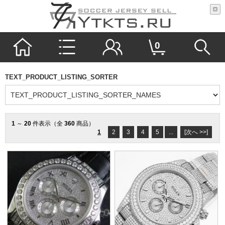
0
TEXT_PRODUCT_LISTING_SORTER
1
～
20
件表示（全
360
商品）
1
2
3
4
5
...
[次へ >>]