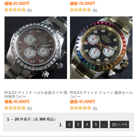
価格:83,000円
価格:78,000円
(0)
(0)
ROLEX デイトナ ベゼル全面ダイヤ 国
ROLEX デイトナ クォーツ 最終セール
内発売コピー
コピー
価格:45,000円
価格:45,000円
(0)
(0)
1
～
20
件表示（全
360
商品）
1
2
3
4
5
...
[次へ >>]