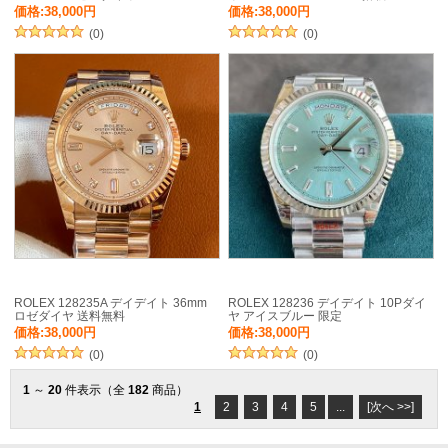
価格:38,000円
価格:38,000円
(0)
(0)
ROLEX 128235A デイデイト 36mm
ROLEX 128236 デイデイト 10Pダイ
ロゼダイヤ 送料無料
ヤ アイスブルー 限定
価格:38,000円
価格:38,000円
(0)
(0)
1
～
20
件表示（全
182
商品）
1
2
3
4
5
...
[次へ >>]