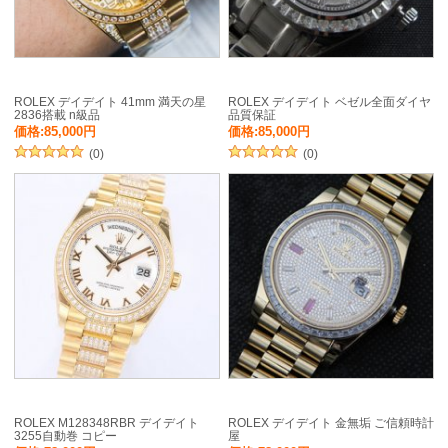
ROLEX デイデイト 41mm 満天の星
ROLEX デイデイト ベゼル全面ダイヤ
2836搭載 n級品
品質保証
価格:85,000円
価格:85,000円
(0)
(0)
ROLEX M128348RBR デイデイト
ROLEX デイデイト 金無垢 ご信頼時計
3255自動巻 コピー
屋