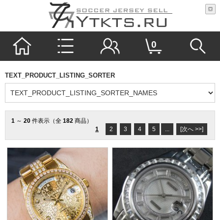
0
TEXT_PRODUCT_LISTING_SORTER
1
～
20
件表示（全
182
商品）
1
2
3
4
5
...
[次へ >>]