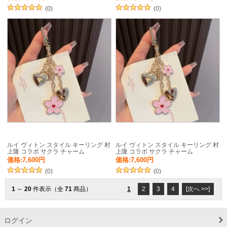
(0)
(0)
ルイ ヴィトン スタイル キーリング 村
ルイ ヴィトン スタイル キーリング 村
上隆 コラボ サクラ チャーム
上隆 コラボ サクラ チャーム
価格:7,600円
価格:7,600円
(0)
(0)
1
～
20
件表示（全
71
商品）
1
2
3
4
[次へ >>]
ログイン