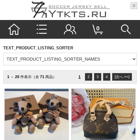
0
TEXT_PRODUCT_LISTING_SORTER
1
～
20
件表示（全
71
商品）
1
2
3
4
[次へ >>]