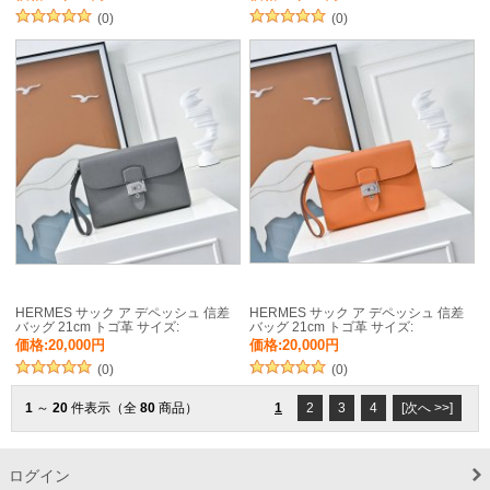
(0)
(0)
HERMES サック ア デペッシュ 信差
HERMES サック ア デペッシュ 信差
バッグ 21cm トゴ革 サイズ:
バッグ 21cm トゴ革 サイズ:
価格:20,000円
価格:20,000円
(0)
(0)
1
～
20
件表示（全
80
商品）
1
2
3
4
[次へ >>]
ログイン