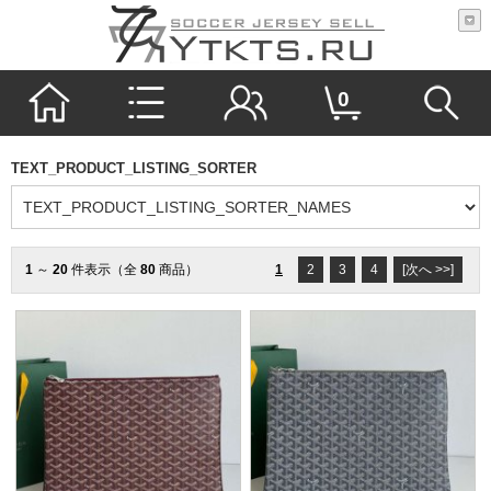
0
TEXT_PRODUCT_LISTING_SORTER
1
～
20
件表示（全
80
商品）
1
2
3
4
[次へ >>]