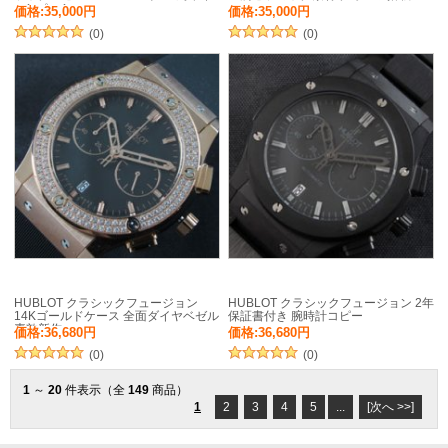
ャンペーン
価格:35,000円
価格:35,000円
(0)
(0)
HUBLOT クラシックフュージョン
HUBLOT クラシックフュージョン 2年
14Kゴールドケース 全面ダイヤベゼル
保証書付き 腕時計コピー
素敵新作
価格:36,680円
価格:36,680円
(0)
(0)
1
～
20
件表示（全
149
商品）
1
2
3
4
5
...
[次へ >>]