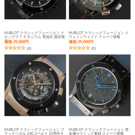
HUBLOT クラシックフュージョン ク
HUBLOT クラシックフュージョン ド
ロノグラフ チタニウム 電池式 激安価
ウェインウェイド クォーツ搭載
格
価格:35,000円
価格:35,000円
(0)
(0)
HUBLOT クラシックフュージョン ブ
HUBLOT クラシックフュージョン 貴
ラックベゼル 14Kゴールド 10周年キ
金属セラミック素材 クォーツ搭載