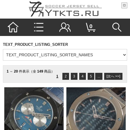
0
TEXT_PRODUCT_LISTING_SORTER
1
～
20
件表示（全
149
商品）
1
2
3
4
5
...
[次へ >>]