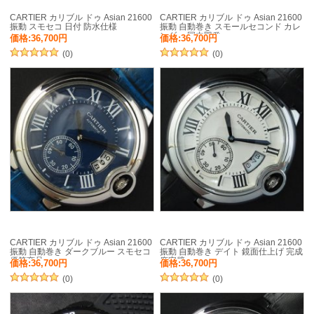
CARTIER カリブル ドゥ Asian 21600
CARTIER カリブル ドゥ Asian 21600
振動 スモセコ 日付 防水仕様
振動 自動巻き スモールセコンド カレ
ンダー 国内即発
価格:36,700円
価格:36,700円
(0)
(0)
CARTIER カリブル ドゥ Asian 21600
CARTIER カリブル ドゥ Asian 21600
振動 自動巻き ダークブルー スモセコ
振動 自動巻き デイト 鏡面仕上げ 完成
優等商品
度完璧
価格:36,700円
価格:36,700円
(0)
(0)