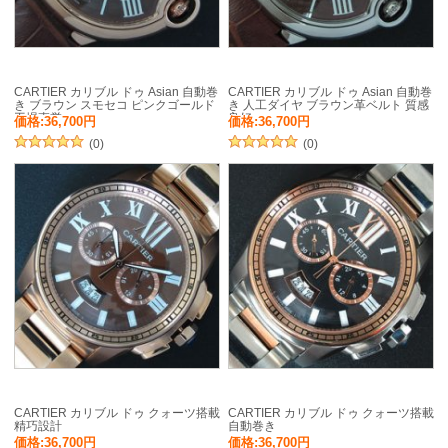
CARTIER カリブル ドゥ Asian 自動巻
CARTIER カリブル ドゥ Asian 自動巻
き ブラウン スモセコ ピンクゴールド
き 人工ダイヤ ブラウン革ベルト 質感
工場直営
良好
価格:36,700円
価格:36,700円
(0)
(0)
CARTIER カリブル ドゥ クォーツ搭載
CARTIER カリブル ドゥ クォーツ搭載
精巧設計
自動巻き
価格:36,700円
価格:36,700円