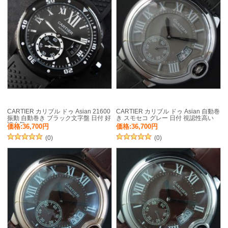
CARTIER カリブル ドゥ Asian 21600
CARTIER カリブル ドゥ Asian 自動巻
振動 自動巻き ブラック文字盤 日付 好
き スモセコ グレー 日付 視認性高い
評人気
価格:36,700円
価格:36,700円
(0)
(0)