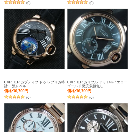
(0)
(0)
CARTIER カプティブ ドゥ レプリカ時
CARTIER カリブル ドゥ 14Kイエロー
計 一流レベル
ゴールド 激安負担無し
価格:36,700円
価格:36,700円
(0)
(0)