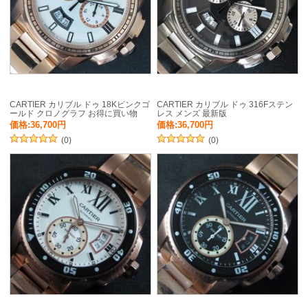
CARTIER カリブル ドゥ 18Kピンクゴ
CARTIER カリブル ドゥ 316Fステン
ールド クロノグラフ お得に買い物
レス メンズ 最新版
価格:36,700円
価格:36,700円
(0)
(0)