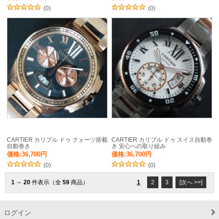
(0)
(0)
CARTIER カリブル ドゥ クォーツ搭載
CARTIER カリブル ドゥ スイス自動巻
自動巻き
き 安心への取り組み
価格:36,700円
価格:36,700円
(0)
(0)
1
～
20
件表示（全
59
商品）
1
2
3
[次へ >>]
ログイン