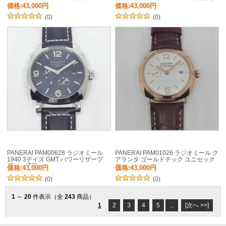
価格:43,000円
価格:43,000円
(0)
(0)
PANERAI PAM00628 ラジオミール
PANERAI PAM01026 ラジオミール ク
1940 3デイズ GMT パワーリザーブ
アランタ ゴールドテック ユニセック
45mm 通販
ス
価格:43,000円
価格:43,000円
(0)
(0)
1
～
20
件表示（全
243
商品）
1
2
3
4
5
...
[次へ >>]