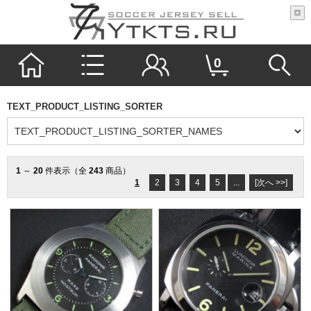
0
TEXT_PRODUCT_LISTING_SORTER
1
～
20
件表示（全
243
商品）
1
2
3
4
5
...
[次へ >>]