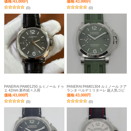
GMT 人気コピー
価格:43,000円
価格:43,000円
(0)
(0)
PANERAI PAM01250 ルミノール ドゥ
PANERAI PAM01304 ルミノール クア
エ 42mm 新作続々入荷
ランタ ベルデミリターレ 超人気コピ
ー
価格:43,000円
価格:43,000円
(0)
(0)