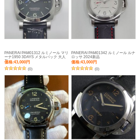
PANERAI PAM01312 ルミノール マリ
PANERAI PAM01342 ルミノール ルナ
ーナ1950 3DAYS メタルバック 大人
ロッサ 2024新品
気
価格:43,000円
価格:43,000円
(0)
(0)