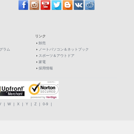
リンク
卸売
グラム
ノートパソコン＆ネットブック
スポーツ＆アウトドア
家電
採用情報
V
|
W
|
X
|
Y
|
Z
|
0-9
|