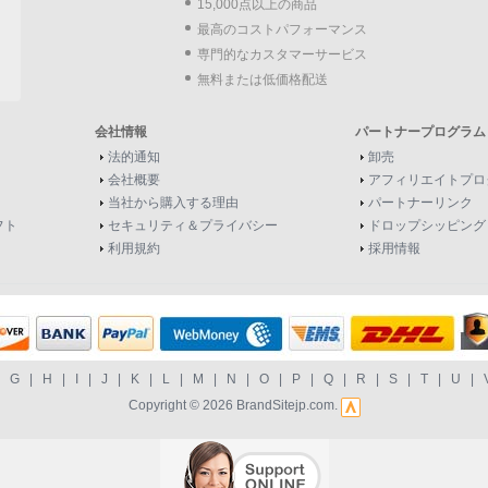
15,000点以上の商品
最高のコストパフォーマンス
専門的なカスタマーサービス
無料または低価格配送
会社情報
パートナープログラム
法的通知
卸売
会社概要
アフィリエイトプロ
当社から購入する理由
パートナーリンク
フト
セキュリティ＆プライバシー
ドロップシッピング
利用規約
採用情報
|
G
|
H
|
I
|
J
|
K
|
L
|
M
|
N
|
O
|
P
|
Q
|
R
|
S
|
T
|
U
|
Copyright © 2026
BrandSitejp.com
.