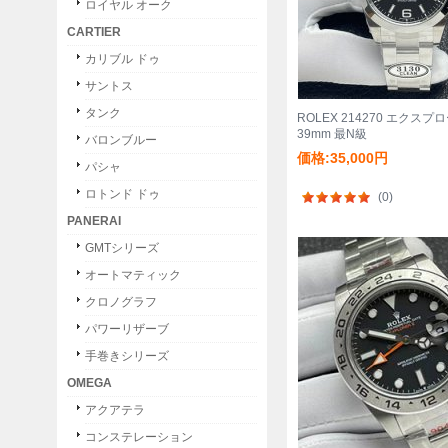
ロイヤル オーク
CARTIER
カリブル ドゥ
サントス
タンク
ROLEX 214270 エクスプロ
39mm 最N級
バロンブルー
価格:35,000円
パシャ
ロトンド ドゥ
(0)
PANERAI
GMTシリーズ
オートマティック
クロノグラフ
パワーリザーブ
手巻きシリーズ
OMEGA
アクアテラ
コンステレーション