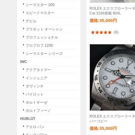
シーマスター 300
ROLEX エクスプローラー II 
スピードマスター
Cal.3186搭載 904L
価格:35,000円
デビル
プラネット オーシャン
(0)
プロフェッショナル
プロプロフ 1200
シーマスター シリーズ
IWC
アクアタイマー
インジュニア
ダヴィンチ
パイロット
ポルトギーゼ
ポルトフィーノ
ROLEX エクスプローラー II
HUBLOT
パーコピー
アエロ バン
価格:35,000円