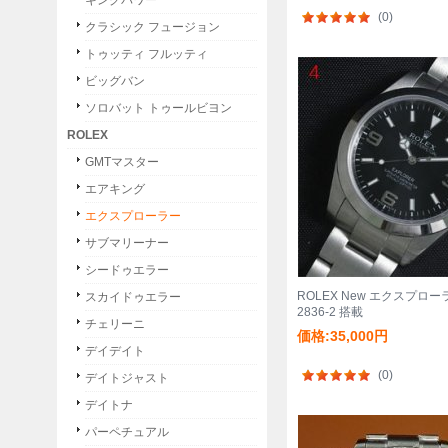
キングパワー
(0)
クラシック フュージョン
トゥッティ フルッティ
ビッグバン
ソロバット トゥールビヨン
ROLEX
GMTマスター
エアキング
エクスプローラー
サブマリーナー
シードゥエラー
ROLEX New エクスプローラ I
スカイドゥエラー
2836-2 搭載
チェリーニ
価格:35,000円
デイデイト
(0)
デイトジャスト
デイトナ
パーペチュアル