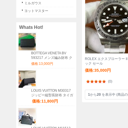
ミルガウス
ヨットマスター
Whats Hot!
BOTTEGA VENETA BV
593217 メンズ編み財布 ク
ROLEX エクスプローラー II 
ラシック編み牛皮 19x10cm
ック セール
価格:13,000円
サイズ:19x10cm
価格:35,000円
(0)
LOUIS VUITTON M30317
1
から
20
を表示中 (商品の
ジッピー縦型長財布 タイガ
ブラック サイズ:20x10cm
価格:11,800円