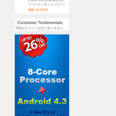
LOUIS VUITTON M11512
ウィーケンダーハンドバッ
グ サイズ:46x31x18cm
価格:19,000円
Customer Testimonials
商品のレビューはまだありません。