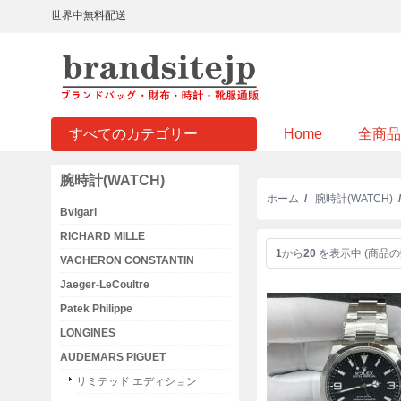
世界中無料配送
すべてのカテゴリー
Home
全商品
腕時計(WATCH)
ホーム
/
腕時計(WATCH)
Bvlgari
RICHARD MILLE
1
から
20
を表示中 (商品の
VACHERON CONSTANTIN
Jaeger-LeCoultre
Patek Philippe
LONGINES
AUDEMARS PIGUET
リミテッド エディション