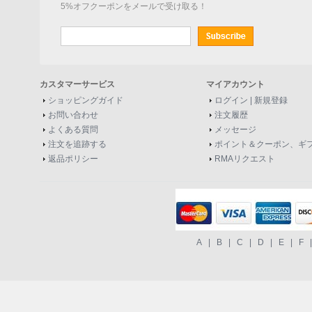
5%オフクーポンをメールで受け取る！
カスタマーサービス
マイアカウント
ショッピングガイド
ログイン
|
新規登録
お問い合わせ
注文履歴
よくある質問
メッセージ
注文を追跡する
ポイント＆クーポン、ギ
返品ポリシー
RMAリクエスト
A
|
B
|
C
|
D
|
E
|
F